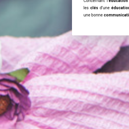
Concernant l’
éducation
les
clés
d’une
éducation
une bonne
communicat