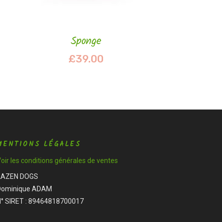
Sponge
£
39.00
MENTIONS LÉGALES
oir les conditions générales de ventes
2AZEN DOGS
Dominique ADAM
N° SIRET : 89464818700017