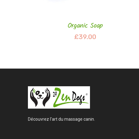
Organic Soap
£
39.00
Découvrez l'art du massage canin.