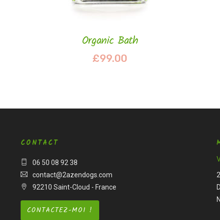
Organic Bath
£
99.00
CONTACT
V
06 50 08 92 38
contact@2azendogs.com
92210 Saint-Cloud - France
CONTACTEZ-MOI !