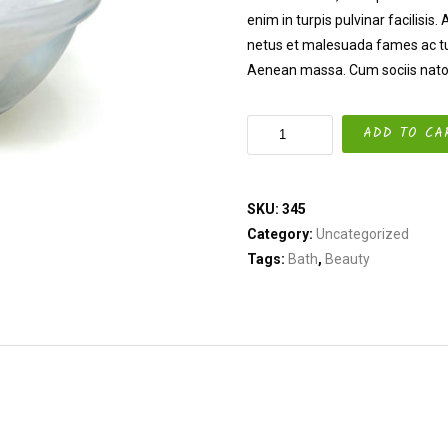
enim in turpis pulvinar facilisis.
netus et malesuada fames ac tu
Aenean massa. Cum sociis natoq
Organic
ADD TO CA
Scrub
quantity
SKU:
345
Category:
Uncategorized
Tags:
Bath
,
Beauty